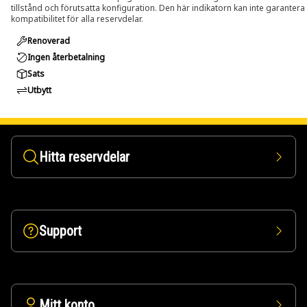
tillstånd och förutsatta konfiguration. Den här indikatorn kan inte garantera
kompatibilitet för alla reservdelar.
Renoverad
Ingen återbetalning
Sats
Utbytt
Hitta reservdelar
Support
Mitt konto