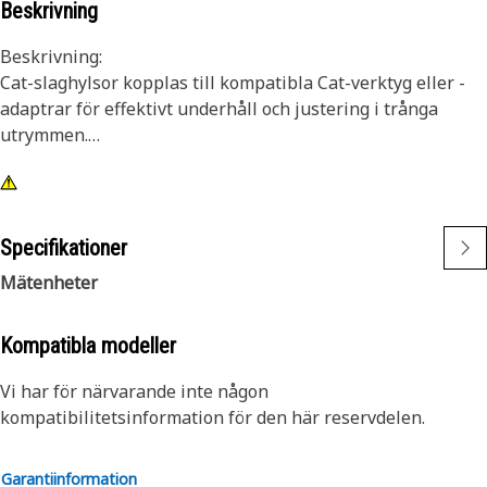
Beskrivning
Beskrivning:
Cat-slaghylsor kopplas till kompatibla Cat-verktyg eller -
adaptrar för effektivt underhåll och justering i trånga
utrymmen.
Egenskaper:
• Sexkantig slaghylsa, 1/2 tum
• Djup hylsa
Specifikationer
• 3/8-tums fyrkantsfäste
Mätenheter
• Svart oxidfinish
Kompatibla modeller
Vi har för närvarande inte någon
kompatibilitetsinformation för den här reservdelen.
Garantiinformation