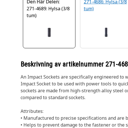
Den Här Delen:
271-4686: Hylsa (3/8
271-4689: Hylsa (3/8
tum)
tum)
Beskrivning av artikelnummer
271-46
An Impact Sockets are specifically engineered to 
Impact Socket to be used with power tools to quic
sockets are made from high-strength alloy steel 
compared to standard sockets.
Attributes:
• Manufactured to precise specifications and are bu
• Helps to prevent damage to the fastener or th