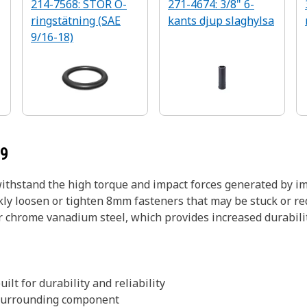
214-7568: STOR O-
271-4674: 3/8" 6-
ringstätning (SAE
kants djup slaghylsa
9/16-18)
89
withstand the high torque and impact forces generated by i
kly loosen or tighten 8mm fasteners that may be stuck or req
or chrome vanadium steel, which provides increased durabil
ilt for durability and reliability
e surrounding component