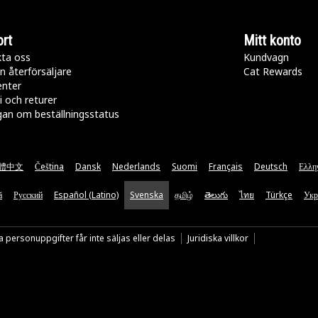
rt
Mitt konto
ta oss
Kundvagn
n återförsäljare
Cat Rewards
enter
i och returer
gan om beställningsstatus
體中文
Čeština
Dansk
Nederlands
Suomi
Français
Deutsch
Ελλη
ă
Русский
Español (Latino)
Svenska
தமிழ்
తెలుగు
ไทย
Türkçe
Укр
 personuppgifter får inte säljas eller delas
Juridiska villkor