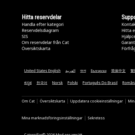
Hitta reservdelar
Suppo
Handla efter kategori
Kontak
Reservdelsdiagram
Hitta e
SIS
Hjälpc
Om reservdelar från Cat
Garant
Översiktskarta
Förfrå
United States English
العربية
বাংলা
Български
简体中文
繁
ಕನ್ನಡ
한국어
Norsk
Polski
Português Do Brasil
Român
Om Cat
Översiktskarta
Uppdatera cookieinställningar
Mina
Mina marknadsföringsinställningar
Sekretess
Caterpillar© 2026 Med ensamrätt