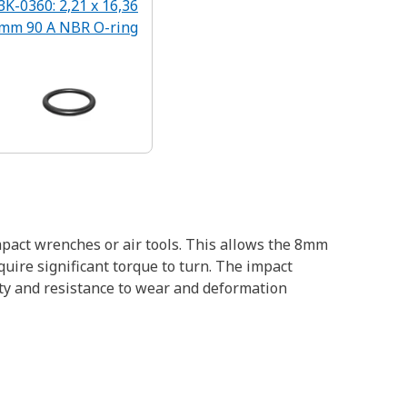
3K-0360: 2,21 x 16,36
mm 90 A NBR O-ring
mpact wrenches or air tools. This allows the 8mm
uire significant torque to turn. The impact
ity and resistance to wear and deformation