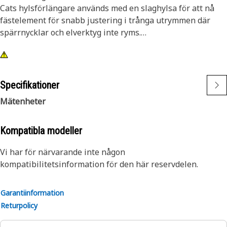
Cats hylsförlängare används med en slaghylsa för att nå
fästelement för snabb justering i trånga utrymmen där
spärrnycklar och elverktyg inte ryms.
Egenskaper:
• 1/2-tumsfäste, 3 tum lång förlängningsdel i stål
• Med sprint för infästning i slaghylsan
Specifikationer
• Svart oxidfinish
Mätenheter
Kompatibla modeller
Vi har för närvarande inte någon
kompatibilitetsinformation för den här reservdelen.
Garantiinformation
Returpolicy