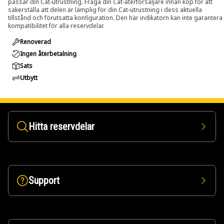
passar din Cat-utrustning. Fråga din Cat-återförsäljare innan köp för att
säkerställa att delen är lämplig för din Cat-utrustning i dess aktuella
tillstånd och förutsatta konfiguration. Den här indikatorn kan inte garantera
kompatibilitet för alla reservdelar.
Renoverad
Ingen återbetalning
Sats
Utbytt
Hitta reservdelar
Support