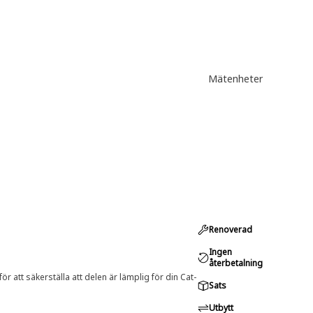
Mätenheter
Renoverad
Ingen
återbetalning
r att säkerställa att delen är lämplig för din Cat-
Sats
Utbytt