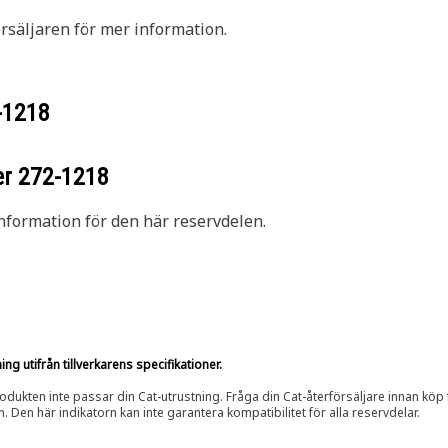
säljaren för mer information.
-1218
er
272-1218
nformation för den här reservdelen.
g utifrån tillverkarens specifikationer.
rodukten inte passar din Cat-utrustning. Fråga din Cat-återförsäljare innan köp fö
n. Den här indikatorn kan inte garantera kompatibilitet för alla reservdelar.