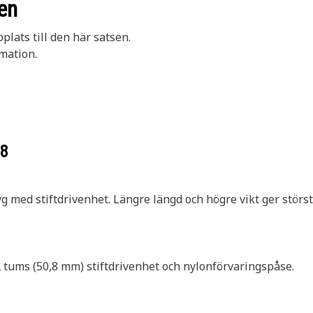
en
lats till den här satsen.
rmation.
18
g med stiftdrivenhet. Längre längd och högre vikt ger störs
2 tums (50,8 mm) stiftdrivenhet och nylonförvaringspåse.