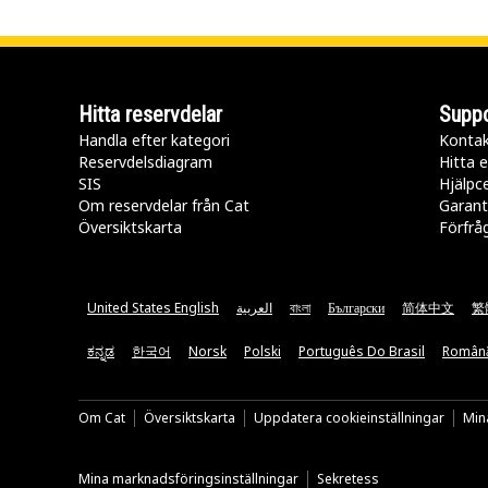
Hitta reservdelar
Suppo
Handla efter kategori
Kontak
Reservdelsdiagram
Hitta e
SIS
Hjälpc
Om reservdelar från Cat
Garant
Översiktskarta
Förfrå
United States English
العربية
বাংলা
Български
简体中文
繁
ಕನ್ನಡ
한국어
Norsk
Polski
Português Do Brasil
Român
Om Cat
Översiktskarta
Uppdatera cookieinställningar
Mina
Mina marknadsföringsinställningar
Sekretess