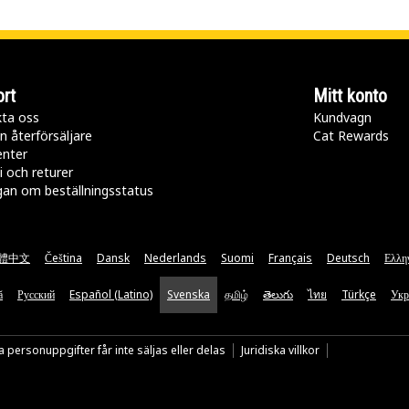
rt
Mitt konto
ta oss
Kundvagn
n återförsäljare
Cat Rewards
enter
i och returer
gan om beställningsstatus
體中文
Čeština
Dansk
Nederlands
Suomi
Français
Deutsch
Ελλη
ă
Русский
Español (Latino)
Svenska
தமிழ்
తెలుగు
ไทย
Türkçe
Укр
 personuppgifter får inte säljas eller delas
Juridiska villkor