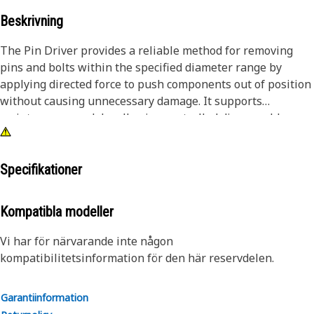
Beskrivning
The Pin Driver provides a reliable method for removing
pins and bolts within the specified diameter range by
applying directed force to push components out of position
without causing unnecessary damage. It supports
maintenance work by allowing controlled disassembly,
reducing the effort required to separate tightly fitted parts,
and improving the ease of handling during repair tasks.
The tool helps maintain alignment during removal, lowers
Specifikationer
the chance of surface damage, and ensures that
components can be detached stably and predictably.
Kompatibla modeller
Attributes:
Vi har för närvarande inte någon
• Helps prevent damage to surrounding surfaces during
kompatibilitetsinformation för den här reservdelen.
removal.
• Supports accurate alignment during impact application.
Garantiinformation
• Reduces the effort required to dislodge tightly fitted