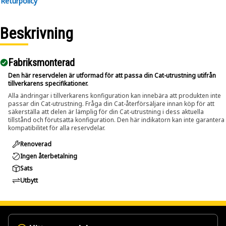
Returpolicy
components.
• Suitable for removing pins and bolts greater than 1-1/4
inch and up to 2 inch (50.8 mm) diameters.
Beskrivning
Applications:
Fabriksmonterad
The Pin Driver is used during maintenance and repair
activities where large pins and bolts are fitted within
Den här reservdelen är utformad för att passa din Cat-utrustning utifrån
tillverkarens specifikationer.
assemblies and applied directly to the pin or bolt to push it
Alla ändringar i tillverkarens konfiguration kan innebära att produkten inte
out using controlled force.
passar din Cat-utrustning. Fråga din Cat-återförsäljare innan köp för att
säkerställa att delen är lämplig för din Cat-utrustning i dess aktuella
tillstånd och förutsatta konfiguration. Den här indikatorn kan inte garantera
kompatibilitet för alla reservdelar.
Renoverad
Ingen återbetalning
Sats
Utbytt