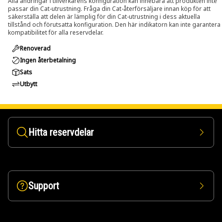
Alla ändringar i tillverkarens konfiguration kan innebära att produkten inte
passar din Cat-utrustning. Fråga din Cat-återförsäljare innan köp för att
säkerställa att delen är lämplig för din Cat-utrustning i dess aktuella
tillstånd och förutsatta konfiguration. Den här indikatorn kan inte garantera
kompatibilitet för alla reservdelar.
Renoverad
Ingen återbetalning
Sats
Utbytt
Hitta reservdelar
Support