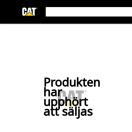
Produkten
har
upphört
att säljas