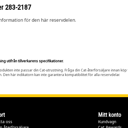
er
283-2187
nformation för den här reservdelen.
g utifrån tillverkarens specifikationer.
rodukten inte passar din Cat-utrustning. Fråga din Cat-återförsäljare innan köp fö
n. Den här indikatorn kan inte garantera kompatibilitet för alla reservdelar.
rt
Mitt konto
ta oss
Kundvagn
n återförsäljare
Cat Rewards