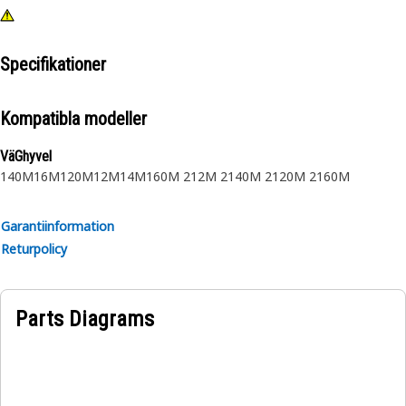
Specifikationer
Kompatibla modeller
VäGhyvel
140M
16M
120M
12M
14M
160M 2
12M 2
140M 2
120M 2
160M
Garantiinformation
Returpolicy
Parts Diagrams