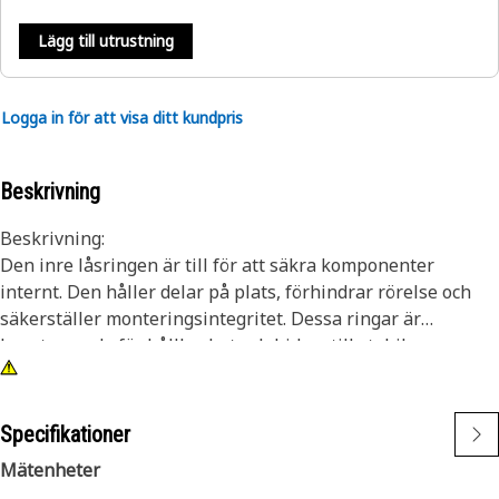
Lägg till utrustning
Logga in för att visa ditt kundpris
Beskrivning
Beskrivning:
Den inre låsringen är till för att säkra komponenter
internt. Den håller delar på plats, förhindrar rörelse och
säkerställer monteringsintegritet. Dessa ringar är
konstruerade för hållbarhet och bidrar till stabil
monteringsprestanda. Deras roll i att hålla komponenterna
säkert placerade är avgörande för att förhindra att de
lossnar och upprätthålla korrekt funktion.
Specifikationer
Mätenheter
Egenskaper: