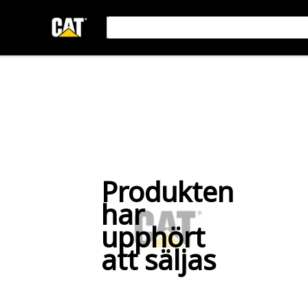
Produkten
har
upphört
att säljas