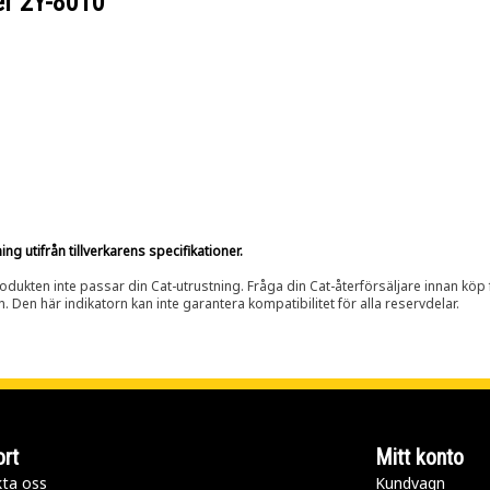
er
2Y-8010
g utifrån tillverkarens specifikationer.
rodukten inte passar din Cat-utrustning. Fråga din Cat-återförsäljare innan köp fö
n. Den här indikatorn kan inte garantera kompatibilitet för alla reservdelar.
rt
Mitt konto
ta oss
Kundvagn