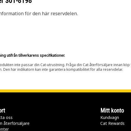
er
301-8198
nformation för den här reservdelen.
g utifrån tillverkarens specifikationer.
rodukten inte passar din Cat-utrustning. Fråga din Cat-återförsäljare innan köp fö
n. Den här indikatorn kan inte garantera kompatibilitet för alla reservdelar.
rt
Mitt konto
ta oss
Kundvagn
n återförsäljare
Cat Rewards
enter