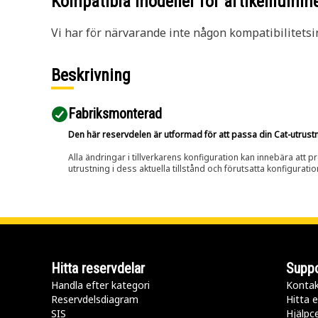
Kompatibla modeller för artikelnumm
Vi har för närvarande inte någon kompatibilitetsi
Beskrivning
Fabriksmonterad
Den här reservdelen är utformad för att passa din Cat-utrustnin
Alla ändringar i tillverkarens konfiguration kan innebära att p
utrustning i dess aktuella tillstånd och förutsatta konfiguratio
Hitta reservdelar
Suppo
Handla efter kategori
Kontak
Reservdelsdiagram
Hitta e
SIS
Hjälpc