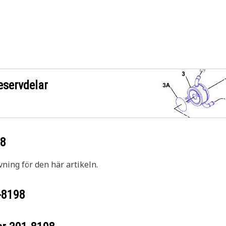
eservdelar
98
vning för den här artikeln.
-8198