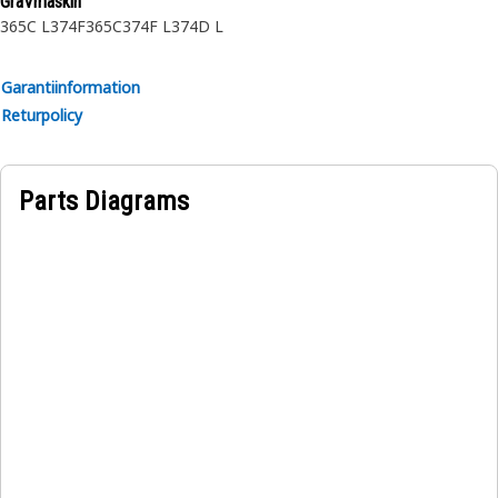
GräVmaskin
365C L
374F
365C
374F L
374D L
Garantiinformation
Returpolicy
Parts Diagrams