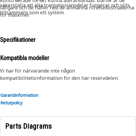
konstruerade för att kunna återanvändas. Därför är de
säkerställa att alla transmissionsdelar fungerar och slits
tåligare och de håller ned de allmänna rörelsekostnaderna
tillsammans som ett system.
för maskiner.
Specifikationer
Kompatibla modeller
Vi har för närvarande inte någon
kompatibilitetsinformation för den här reservdelen.
Garantiinformation
Returpolicy
Parts Diagrams