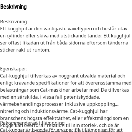
Beskrivning
Beskrivning:
Ett kugghjul är den vanligaste växeltypen och består utav
en cylinder eller skiva med utstickande tänder. Ett kugghjul
ser oftast likadan ut från båda sidorna eftersom tänderna
sticker rakt ut runtom.
Egenskaper:
Cat-kugghjul tillverkas av noggrant utvalda material och
enligt krävande specifikationer för att överensstämma med
belastningar som Cat-maskiner arbetar med. De tillverkas
med en särskilda, i vissa fall patentskyddade,
värmebehandlingsprocesser, inklusive uppkoppling,
nitrering och induktionsvärme. Cat-kugghjul har
branschens högsta effekttäthet, eller effektmängd som en
Rekommenderad tillämpning:
kugge kan överföra i relation till sin storlek, och de är
Cat-kuggar är byggda för en specifik tillämpning för att