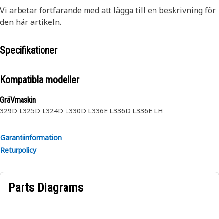
Vi arbetar fortfarande med att lägga till en beskrivning för
den här artikeln.
Specifikationer
Kompatibla modeller
GräVmaskin
329D L
325D L
324D L
330D L
336E L
336D L
336E LH
Garantiinformation
Returpolicy
Parts Diagrams