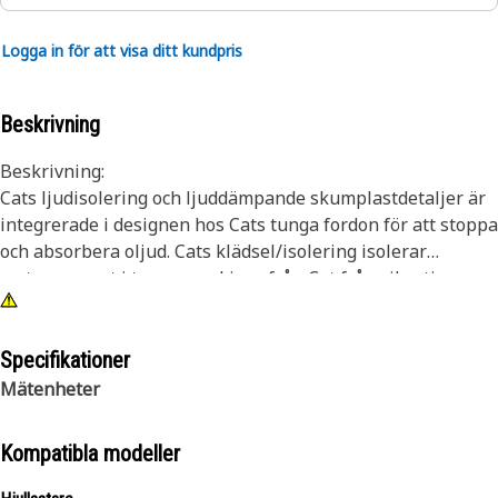
Logga in för att visa ditt kundpris
Beskrivning
Beskrivning:
Cats ljudisolering och ljuddämpande skumplastdetaljer är
integrerade i designen hos Cats tunga fordon för att stoppa
och absorbera oljud. Cats klädsel/isolering isolerar
motorrummet i tunga maskiner från Cat från vibrationer,
kyla och ljud.
Egenskaper:
Specifikationer
• Bränsle-, olje- och vattenbeständig
Mätenheter
• Värme- och vibrationstålig
• Designad för användning i motorer
Kompatibla modeller
Tillämpning: