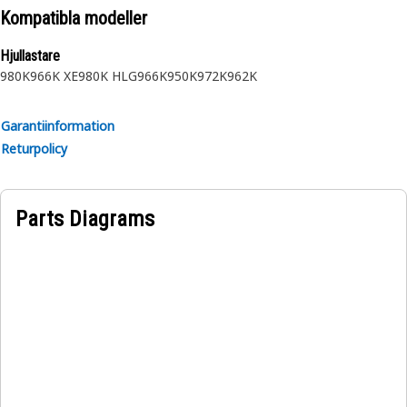
Kompatibla modeller
Hjullastare
980K
966K XE
980K HLG
966K
950K
972K
962K
Garantiinformation
Returpolicy
Parts Diagrams