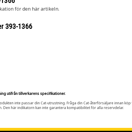
-1366
kation för den här artikeln.
er
393-1366
g utifrån tillverkarens specifikationer.
rodukten inte passar din Cat-utrustning. Fråga din Cat-återförsäljare innan köp fö
n. Den här indikatorn kan inte garantera kompatibilitet för alla reservdelar.