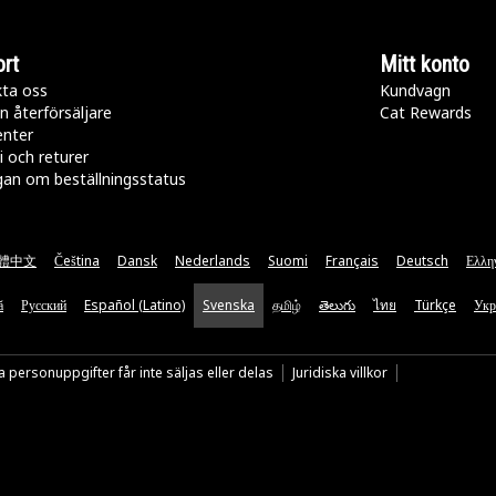
rt
Mitt konto
ta oss
Kundvagn
n återförsäljare
Cat Rewards
enter
i och returer
gan om beställningsstatus
體中文
Čeština
Dansk
Nederlands
Suomi
Français
Deutsch
Ελλη
ă
Русский
Español (Latino)
Svenska
தமிழ்
తెలుగు
ไทย
Türkçe
Укр
 personuppgifter får inte säljas eller delas
Juridiska villkor