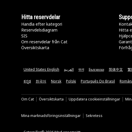
Hitta reservdelar
Suppo
Handla efter kategori
Kontak
Reservdelsdiagram
Hitta e
SIS
Hjälpc
Om reservdelar från Cat
Garant
Översiktskarta
Förfrå
United States English
العربية
বাংলা
Български
简体中文
繁
ಕನ್ನಡ
한국어
Norsk
Polski
Português Do Brasil
Român
Om Cat
Översiktskarta
Uppdatera cookieinställningar
Mina
Mina marknadsföringsinställningar
Sekretess