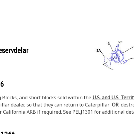
eservdelar
66
Blocks, and short blocks sold within the
U.S. and U.S. Terri
llar dealer, so that they can return to Caterpillar
OR
destroy
 California ARB if required. See PELJ1301 for additional deta