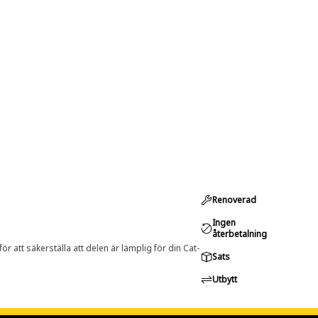
Renoverad
Ingen
återbetalning
r att säkerställa att delen är lämplig för din Cat-
Sats
Utbytt