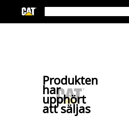
Produkten
har
upphört
att säljas