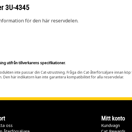
er
3U-4345
nformation för den här reservdelen.
g utifrån tillverkarens specifikationer.
rodukten inte passar din Cat-utrustning. Fråga din Cat-återförsäljare innan köp fö
n. Den här indikatorn kan inte garantera kompatibilitet för alla reservdelar.
rt
Mitt konto
ta oss
Kundvagn
n återförsäljare
Cat Rewards