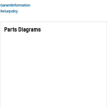
förbättrad förarkomfort.
Garantiinformation
Returpolicy
Parts Diagrams