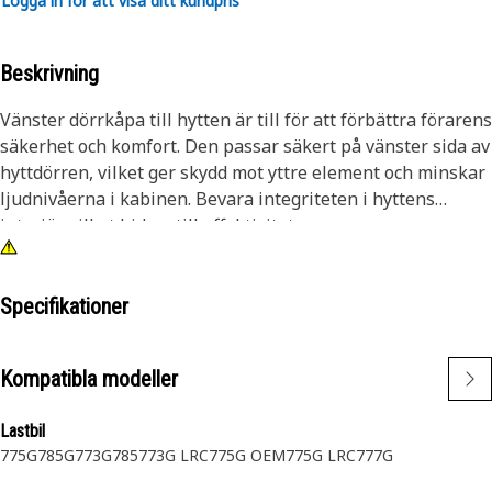
Logga in för att visa ditt kundpris
Beskrivning
Vänster dörrkåpa till hytten är till för att förbättra förarens
säkerhet och komfort. Den passar säkert på vänster sida av
hyttdörren, vilket ger skydd mot yttre element och minskar
ljudnivåerna i kabinen. Bevara integriteten i hyttens
interiör, vilket bidrar till effektivitet.
Attribut:
• Robust struktur för hållbarhet.
Specifikationer
• Effektivt skydd mot väder och skräp.
• Förbättrar kabinens övergripande estetik.
Kompatibla modeller
Program:
Lastbil
Det vänstra hyttdörrskyddet som används i hytten är
775G
785G
773G
785
773G LRC
775G OEM
775G LRC
777G
utformat för att täcka hyttdörrens vänstra sida, vilket
säkerställer skydd mot yttre element, bullerreducering och