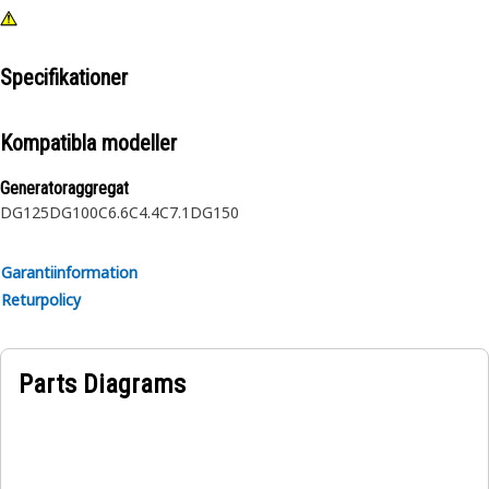
Specifikationer
Kompatibla modeller
Generatoraggregat
DG125
DG100
C6.6
C4.4
C7.1
DG150
Garantiinformation
Returpolicy
Parts Diagrams