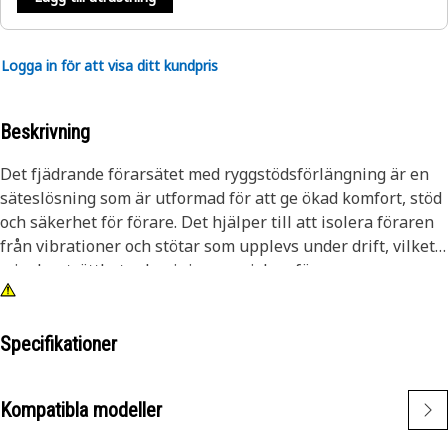
Logga in för att visa ditt kundpris
Beskrivning
Det fjädrande förarsätet med ryggstödsförlängning är en
säteslösning som är utformad för att ge ökad komfort, stöd
och säkerhet för förare. Det hjälper till att isolera föraren
från vibrationer och stötar som upplevs under drift, vilket
minskar trötthet och minimerar risken för
muskuloskeletala skador.
Attribut:
Specifikationer
• Minskar de överförda vibrationerna till förarens kropp
och förbättrar komforten
Kompatibla modeller
• Hjälper till att upprätthålla korrekt hållning