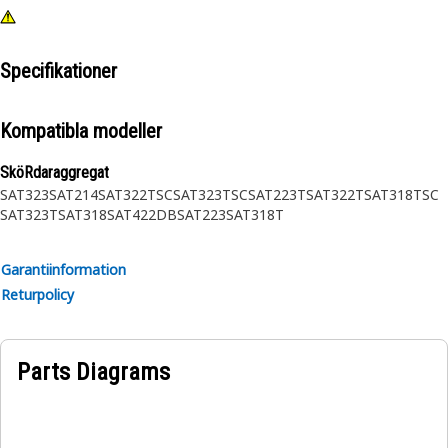
Specifikationer
Kompatibla modeller
SköRdaraggregat
SAT323
SAT214
SAT322TSC
SAT323TSC
SAT223T
SAT322T
SAT318TSC
SAT323T
SAT318
SAT422DB
SAT223
SAT318T
Garantiinformation
Returpolicy
Parts Diagrams