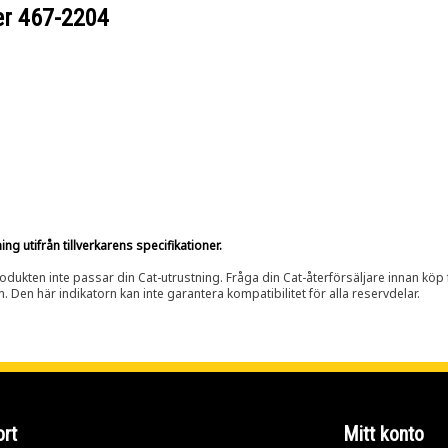
er
467-2204
g utifrån tillverkarens specifikationer.
rodukten inte passar din Cat-utrustning. Fråga din Cat-återförsäljare innan köp fö
n. Den här indikatorn kan inte garantera kompatibilitet för alla reservdelar.
rt
Mitt konto