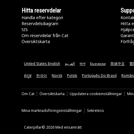
Hitta reservdelar
Suppo
Handla efter kategori
Kontak
Reservdelsdiagram
Hitta e
SIS
Hjälpc
Om reservdelar från Cat
Garant
Översiktskarta
Förfrå
United States English
العربية
বাংলা
Български
简体中文
繁
ಕನ್ನಡ
한국어
Norsk
Polski
Português Do Brasil
Român
Om Cat
Översiktskarta
Uppdatera cookieinställningar
Mina
Mina marknadsföringsinställningar
Sekretess
Caterpillar© 2026 Med ensamrätt