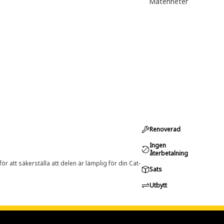
Mätenheter
Renoverad
Ingen
återbetalning
r att säkerställa att delen är lämplig för din Cat-
Sats
Utbytt