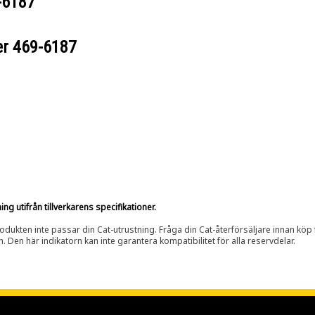
-6187
er
469-6187
g utifrån tillverkarens specifikationer.
rodukten inte passar din Cat-utrustning. Fråga din Cat-återförsäljare innan köp fö
n. Den här indikatorn kan inte garantera kompatibilitet för alla reservdelar.