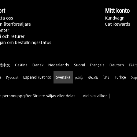
rt
Mitt konto
ta oss
Kundvagn
n återförsäljare
Cat Rewards
enter
i och returer
gan om beställningsstatus
體中文
Čeština
Dansk
Nederlands
Suomi
Français
Deutsch
Ελλη
ă
Русский
Español (Latino)
Svenska
தமிழ்
తెలుగు
ไทย
Türkçe
Укр
 personuppgifter får inte säljas eller delas
Juridiska villkor