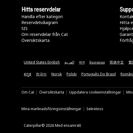
Hitta reservdelar
Suppo
Handla efter kategori
Kontak
Reservdelsdiagram
Hitta e
SIS
Hjälpc
Om reservdelar från Cat
Garant
Översiktskarta
Förfrå
United States English
العربية
বাংলা
Български
简体中文
繁
ಕನ್ನಡ
한국어
Norsk
Polski
Português Do Brasil
Român
Om Cat
Översiktskarta
Uppdatera cookieinställningar
Mina
Mina marknadsföringsinställningar
Sekretess
Caterpillar© 2026 Med ensamrätt