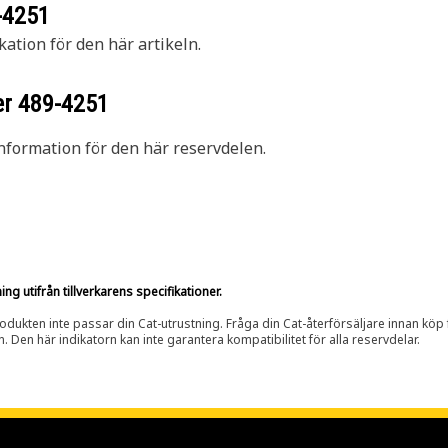
-4251
kation för den här artikeln.
er
489-4251
nformation för den här reservdelen.
g utifrån tillverkarens specifikationer.
rodukten inte passar din Cat-utrustning. Fråga din Cat-återförsäljare innan köp fö
n. Den här indikatorn kan inte garantera kompatibilitet för alla reservdelar.