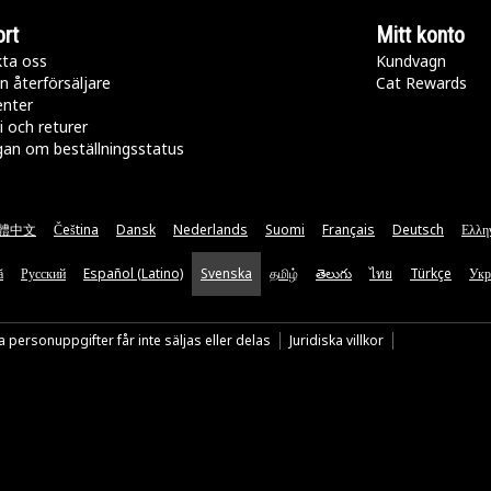
rt
Mitt konto
ta oss
Kundvagn
n återförsäljare
Cat Rewards
enter
i och returer
gan om beställningsstatus
體中文
Čeština
Dansk
Nederlands
Suomi
Français
Deutsch
Ελλη
ă
Русский
Español (Latino)
Svenska
தமிழ்
తెలుగు
ไทย
Türkçe
Укр
 personuppgifter får inte säljas eller delas
Juridiska villkor