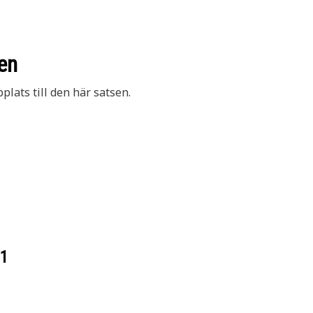
en
lats till den här satsen.
51