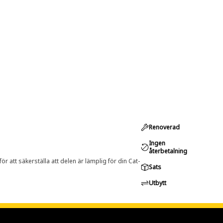
Renoverad
Ingen
återbetalning
r att säkerställa att delen är lämplig för din Cat-
Sats
Utbytt