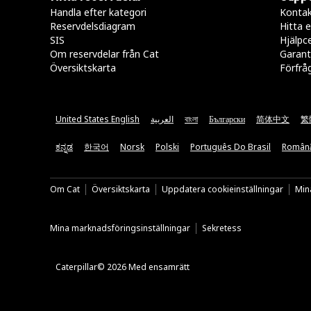
Handla efter kategori
Kontak
Reservdelsdiagram
Hitta e
SIS
Hjälpc
Om reservdelar från Cat
Garant
Översiktskarta
Förfrå
United States English
العربية
বাংলা
Български
简体中文
繁
ಕನ್ನಡ
한국어
Norsk
Polski
Português Do Brasil
Român
Om Cat
Översiktskarta
Uppdatera cookieinställningar
Mina
Mina marknadsföringsinställningar
Sekretess
Caterpillar© 2026 Med ensamrätt