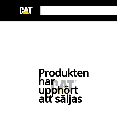
Produkten
har
upphört
att säljas