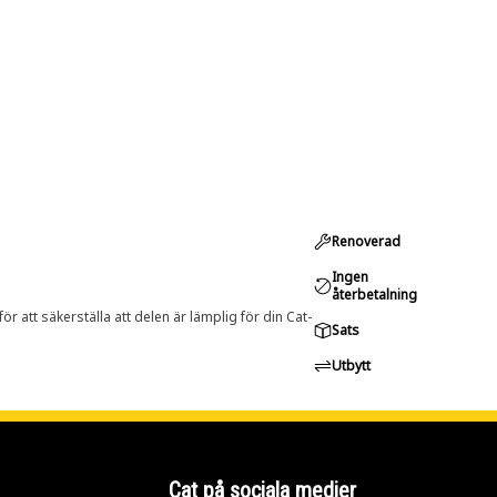
Renoverad
Ingen
återbetalning
r att säkerställa att delen är lämplig för din Cat-
Sats
Utbytt
Cat på sociala medier