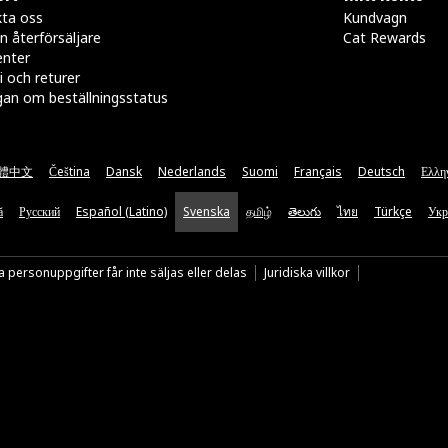
ta oss
Kundvagn
n återförsäljare
Cat Rewards
enter
i och returer
gan om beställningsstatus
體中文
Čeština
Dansk
Nederlands
Suomi
Français
Deutsch
Ελλη
ă
Русский
Español (Latino)
Svenska
தமிழ்
తెలుగు
ไทย
Türkçe
Укр
 personuppgifter får inte säljas eller delas
Juridiska villkor