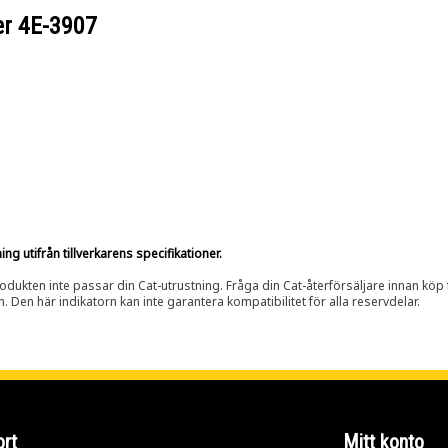
er
4E-3907
g utifrån tillverkarens specifikationer.
rodukten inte passar din Cat-utrustning. Fråga din Cat-återförsäljare innan köp fö
n. Den här indikatorn kan inte garantera kompatibilitet för alla reservdelar.
rt
Mitt konto