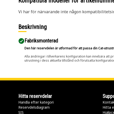
Kompatibla modeller för artikelnumm
Vi har för närvarande inte någon kompatibilitetsi
Beskrivning
Fabriksmonterad
Den här reservdelen är utformad för att passa din Cat-utrustnin
Alla ändringar i tillverkarens konfiguration kan innebära att p
utrustning i dess aktuella tillstånd och förutsatta konfiguratio
Hitta reservdelar
Suppo
Handla efter kategori
Kontak
Reservdelsdiagram
Hitta e
SIS
Hjälpc