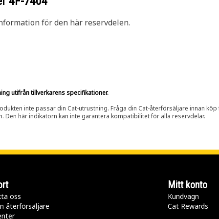
er
4F-7404
nformation för den här reservdelen.
g utifrån tillverkarens specifikationer.
rodukten inte passar din Cat-utrustning. Fråga din Cat-återförsäljare innan köp fö
n. Den här indikatorn kan inte garantera kompatibilitet för alla reservdelar.
rt
Mitt konto
ta oss
Kundvagn
n återförsäljare
Cat Rewards
enter