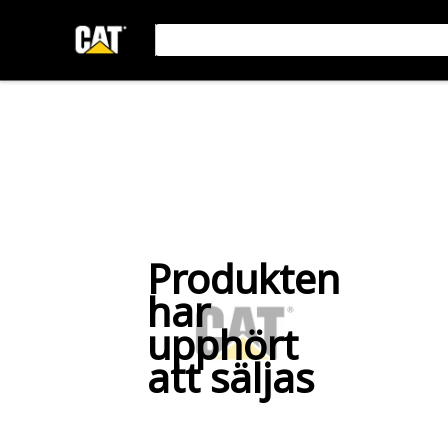
Produkten
har
upphört
att säljas