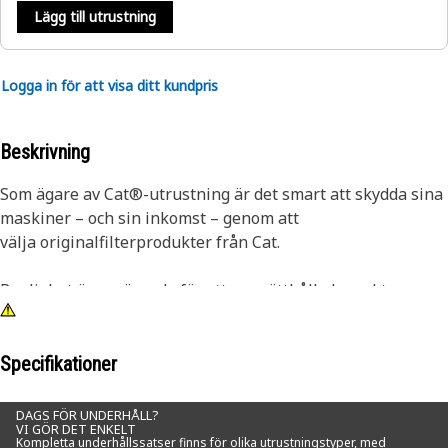
Lägg till utrustning
Logga in för att visa ditt kundpris
Beskrivning
Som ägare av Cat®-utrustning är det smart att skydda sina
maskiner – och sin inkomst – genom att
välja originalfilterprodukter från Cat.
Renlighet är avgörande för att upprätthålla korrekt
smörjning av känsliga hydraul- och transmissionssystem.
Cat-filter med ultrahög effektivitet ger det bästa skyddet
mot skadlig kontaminering och nötning genom att
Specifikationer
förhindra slitage i system med snäva toleranser.
DAGS FÖR UNDERHÅLL?
VI GÖR DET ENKELT
Cats brandsäkra hydraul-/transmissionsfilter ger
Kompletta underhållssatser finns för olika utrustningstyper, med