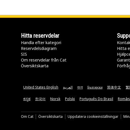
Hitta reservdelar
Suppo
Handla efter kategori
Kontak
Reservdelsdiagram
Hitta e
SIS
Hjälpc
Om reservdelar från Cat
Garant
Översiktskarta
Förfrå
United States English
العربية
বাংলা
Български
简体中文
繁
ಕನ್ನಡ
한국어
Norsk
Polski
Português Do Brasil
Român
Om Cat
Översiktskarta
Uppdatera cookieinställningar
Mina