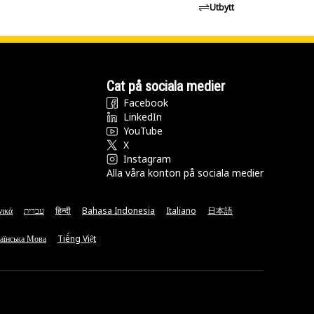
Utbytt
Cat på sociala medier
Facebook
LinkedIn
YouTube
X
Instagram
Alla våra konton på sociala medier
νικά
עברית
हिन्दी
Bahasa Indonesia
Italiano
日本語
аїнська Мова
Tiếng Việt