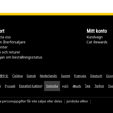
rt
Mitt konto
ta oss
Kundvagn
n återförsäljare
Cat Rewards
enter
i och returer
gan om beställningsstatus
體中文
Čeština
Dansk
Nederlands
Suomi
Français
Deutsch
Ελλη
ă
Русский
Español (Latino)
Svenska
தமிழ்
తెలుగు
ไทย
Türkçe
Укр
 personuppgifter får inte säljas eller delas
Juridiska villkor