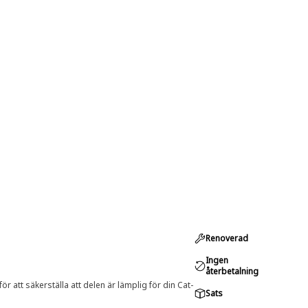
Renoverad
Ingen
återbetalning
r att säkerställa att delen är lämplig för din Cat-
Sats