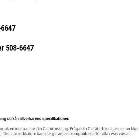
-6647
er
508-6647
g utifrån tillverkarens specifikationer.
rodukten inte passar din Cat-utrustning. Fråga din Cat-återförsäljare innan köp fö
n. Den här indikatorn kan inte garantera kompatibilitet för alla reservdelar.