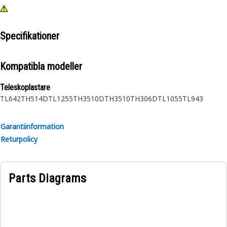
Specifikationer
Kompatibla modeller
Teleskoplastare
TL642
TH514D
TL1255
TH3510D
TH3510
TH306D
TL1055
TL943
Garantiinformation
Returpolicy
Parts Diagrams