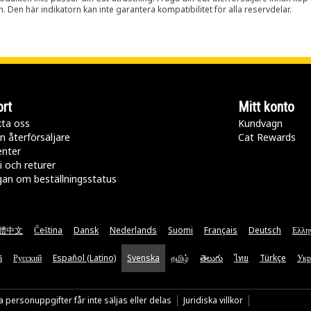
n. Den här indikatorn kan inte garantera kompatibilitet för alla reservdelar.
rt
Mitt konto
ta oss
Kundvagn
n återförsäljare
Cat Rewards
enter
i och returer
gan om beställningsstatus
體中文
Čeština
Dansk
Nederlands
Suomi
Français
Deutsch
Ελλη
ă
Русский
Español (Latino)
Svenska
தமிழ்
తెలుగు
ไทย
Türkçe
Укр
 personuppgifter får inte säljas eller delas
Juridiska villkor