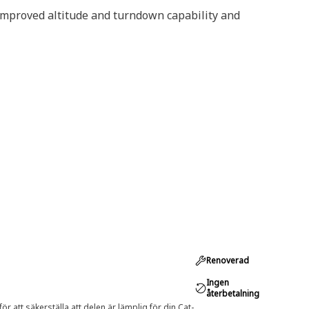
improved altitude and turndown capability and
Renoverad
Ingen
återbetalning
r att säkerställa att delen är lämplig för din Cat-