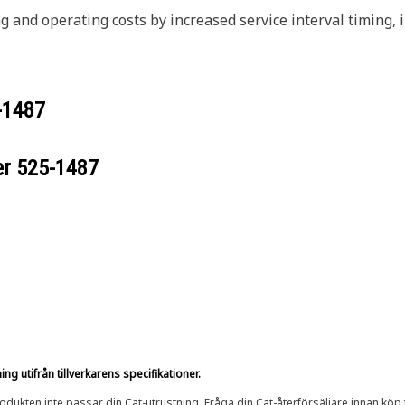
nd operating costs by increased service interval timing, 
-1487
er
525-1487
g utifrån tillverkarens specifikationer.
rodukten inte passar din Cat-utrustning. Fråga din Cat-återförsäljare innan köp fö