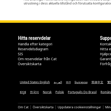
utrustning i dess aktuella tillstånd och förutsatta konfiguratio
Hitta reservdelar
Suppo
Handla efter kategori
Kontak
Reservdelsdiagram
Hitta e
SIS
Hjälpc
Om reservdelar från Cat
Garant
Översiktskarta
Förfrå
United States English
العربية
বাংলা
Български
简体中文
繁
ಕನ್ನಡ
한국어
Norsk
Polski
Português Do Brasil
Român
Om Cat
Översiktskarta
Uppdatera cookieinställningar
Mina