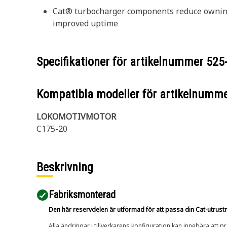
Cat® turbocharger components reduce owning a
improved uptime
Specifikationer för artikelnummer
525
Kompatibla modeller för artikelnumm
LOKOMOTIVMOTOR
C175-20
Beskrivning
Fabriksmonterad
Den här reservdelen är utformad för att passa din Cat-utrustnin
Alla ändringar i tillverkarens konfiguration kan innebära att p