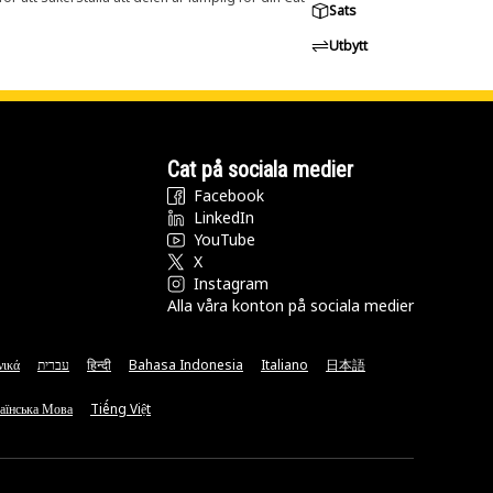
Sats
Utbytt
Cat på sociala medier
Facebook
LinkedIn
YouTube
X
Instagram
Alla våra konton på sociala medier
νικά
עברית
हिन्दी
Bahasa Indonesia
Italiano
日本語
аїнська Мова
Tiếng Việt