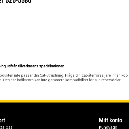
er
526-5580
g utifrån tillverkarens specifikationer.
rodukten inte passar din Cat-utrustning. Fråga din Cat-återförsäljare innan köp fö
n. Den här indikatorn kan inte garantera kompatibilitet för alla reservdelar.
rt
Mitt konto
ta oss
Kundvagn