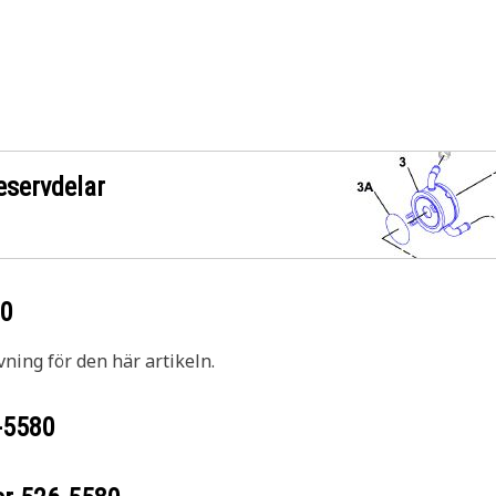
eservdelar
80
vning för den här artikeln.
-5580