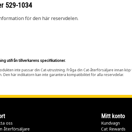
er
529-1034
nformation för den här reservdelen.
g utifrån tillverkarens specifikationer.
rodukten inte passar din Cat-utrustning. Fråga din Cat-återförsäljare innan köp fö
n. Den här indikatorn kan inte garantera kompatibilitet för alla reservdelar.
rt
Mitt konto
ta oss
Kundvagn
n återförsäljare
Cat Rewards