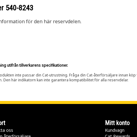
er
540-8243
nformation för den här reservdelen.
g utifrån tillverkarens specifikationer.
rodukten inte passar din Cat-utrustning. Fråga din Cat-återförsäljare innan köp fö
n. Den här indikatorn kan inte garantera kompatibilitet för alla reservdelar.
rt
Mitt konto
ta oss
Kundvagn
n återförsäljare
Cat Rewards