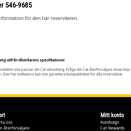
er
546-9685
nformation för den här reservdelen.
g utifrån tillverkarens specifikationer.
rodukten inte passar din Cat-utrustning. Fråga din Cat-återförsäljare innan köp fö
n. Den här indikatorn kan inte garantera kompatibilitet för alla reservdelar.
rt
Mitt konto
ta oss
Kundvagn
n återförsäljare
Cat Rewards