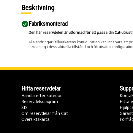
Beskrivning
Fabriksmonterad
Den här reservdelen är utformad för att passa din Cat-utrustnin
Alla ändringar i tillverkarens konfiguration kan innebära att p
utrustning i dess aktuella tillstånd och förutsatta konfiguratio
Hitta reservdelar
Suppo
Handla efter kategori
Kontak
Reservdelsdiagram
Hitta e
SIS
Hjälpc
Om reservdelar från Cat
Garant
Översiktskarta
Förfrå