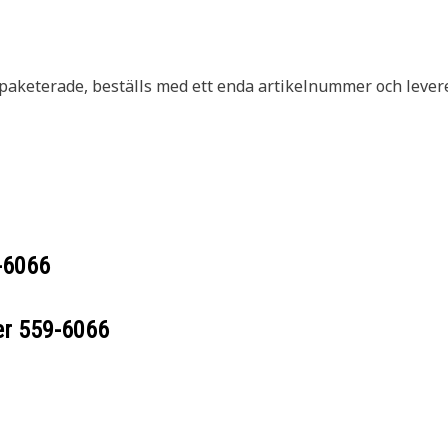
gpaketerade, beställs med ett enda artikelnummer och levere
-6066
er
559-6066