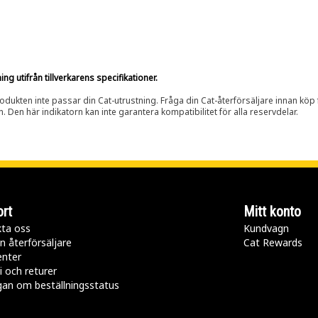
g utifrån tillverkarens specifikationer.
rodukten inte passar din Cat-utrustning. Fråga din Cat-återförsäljare innan köp fö
n. Den här indikatorn kan inte garantera kompatibilitet för alla reservdelar.
rt
Mitt konto
ta oss
Kundvagn
n återförsäljare
Cat Rewards
enter
i och returer
gan om beställningsstatus