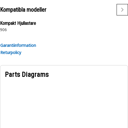
miljö.
Kompatibla modeller
Program:
Kompakt Hjullastare
En luft- och temperaturreglering av förarhytten används
906
för att reglera hytttemperaturen och luftflödet i tunga
maskiner och utrustning.
Garantiinformation
Returpolicy
Parts Diagrams