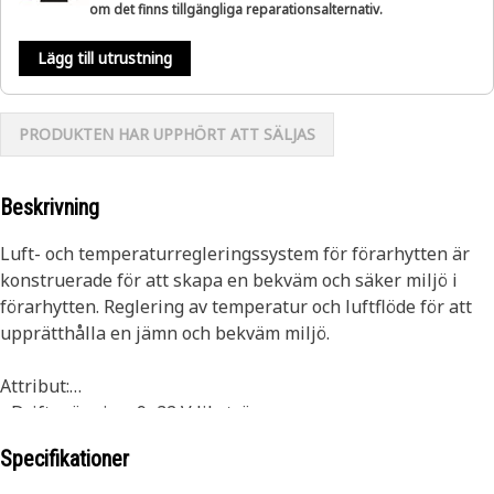
om det finns tillgängliga reparationsalternativ.
Lägg till utrustning
PRODUKTEN HAR UPPHÖRT ATT SÄLJAS
Beskrivning
Luft- och temperaturregleringssystem för förarhytten är
konstruerade för att skapa en bekväm och säker miljö i
förarhytten. Reglering av temperatur och luftflöde för att
upprätthålla en jämn och bekväm miljö.
Attribut:
• Driftspänning: 9–32 V likström.
• Säkerställ jämn fördelning av temperatur och luftflöde.
Specifikationer
• Möjliggör flexibilitet i design och funktionalitet.
• Hjälper till att upprätthålla en konsekvent och bekväm