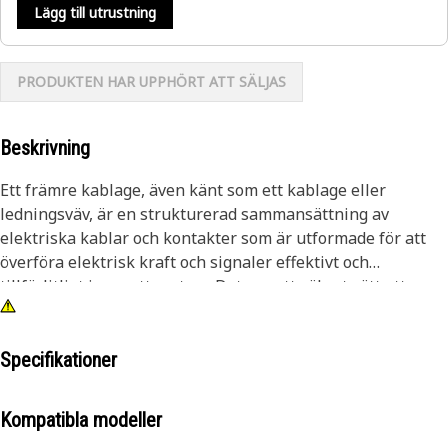
Lägg till utrustning
PRODUKTEN HAR UPPHÖRT ATT SÄLJAS
Beskrivning
Ett främre kablage, även känt som ett kablage eller
ledningsväv, är en strukturerad sammansättning av
elektriska kablar och kontakter som är utformade för att
överföra elektrisk kraft och signaler effektivt och
tillförlitligt inom ett system. Det ger ett säkert sätt att
ansluta elektriska komponenter i Grade Control, vilket
säkerställer sömlös anslutning och kraftdistribution.
Specifikationer
Attribut:
• Skyddar mot vibrationer, nötning och fuktinträngning och
Kompatibla modeller
minskar risken för kortslutning