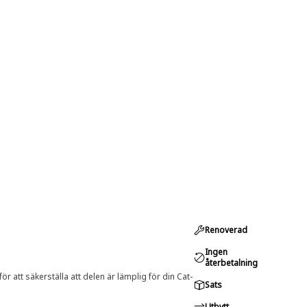
Renoverad
Ingen
återbetalning
r att säkerställa att delen är lämplig för din Cat-
Sats
Utbytt