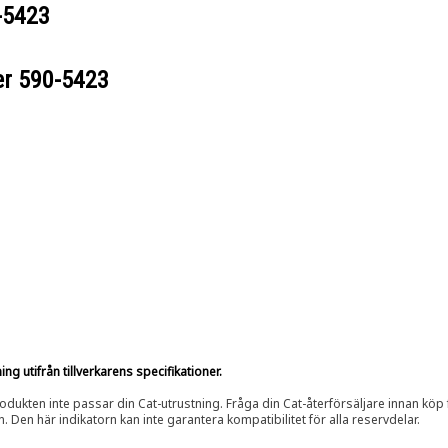
-5423
er
590-5423
g utifrån tillverkarens specifikationer.
rodukten inte passar din Cat-utrustning. Fråga din Cat-återförsäljare innan köp fö
n. Den här indikatorn kan inte garantera kompatibilitet för alla reservdelar.