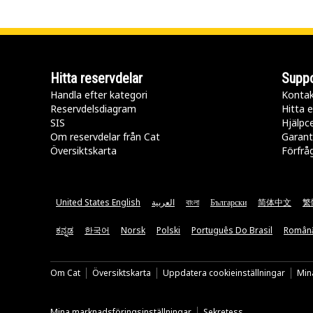
Hitta reservdelar
Suppo
Handla efter kategori
Kontak
Reservdelsdiagram
Hitta e
SIS
Hjälpc
Om reservdelar från Cat
Garant
Översiktskarta
Förfrå
United States English
العربية
বাংলা
Български
简体中文
繁
ಕನ್ನಡ
한국어
Norsk
Polski
Português Do Brasil
Român
Om Cat
Översiktskarta
Uppdatera cookieinställningar
Mina
Mina marknadsföringsinställningar
Sekretess