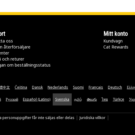
rt
Mitt konto
ta oss
Kundvagn
n återförsäljare
Cat Rewards
enter
i och returer
gan om beställningsstatus
體中文
Čeština
Dansk
Nederlands
Suomi
Français
Deutsch
Ελλη
ă
Русский
Español (Latino)
Svenska
தமிழ்
తెలుగు
ไทย
Türkçe
Укр
 personuppgifter får inte säljas eller delas
Juridiska villkor