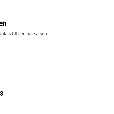
en
lats till den här satsen.
23