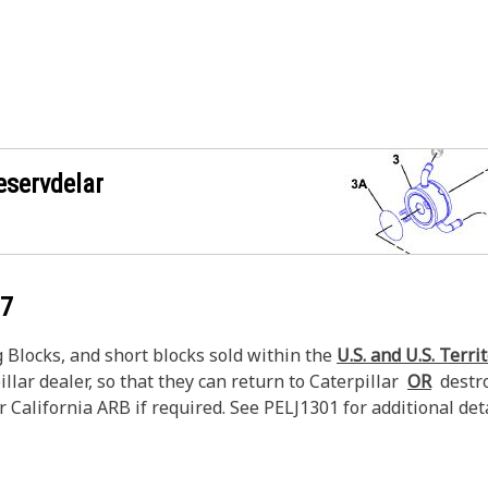
eservdelar
87
Blocks, and short blocks sold within the
U.S. and U.S. Terri
llar dealer, so that they can return to Caterpillar
OR
destroy
 California ARB if required. See PELJ1301 for additional deta