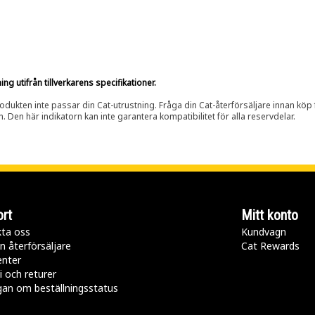
g utifrån tillverkarens specifikationer.
rodukten inte passar din Cat-utrustning. Fråga din Cat-återförsäljare innan köp fö
n. Den här indikatorn kan inte garantera kompatibilitet för alla reservdelar.
rt
Mitt konto
ta oss
Kundvagn
n återförsäljare
Cat Rewards
enter
i och returer
gan om beställningsstatus