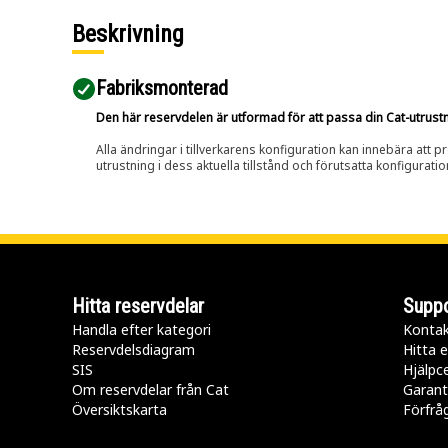
Beskrivning
Fabriksmonterad
Den här reservdelen är utformad för att passa din Cat-utrustnin
Alla ändringar i tillverkarens konfiguration kan innebära att p
utrustning i dess aktuella tillstånd och förutsatta konfiguratio
Hitta reservdelar
Suppo
Handla efter kategori
Kontak
Reservdelsdiagram
Hitta e
SIS
Hjälpc
Om reservdelar från Cat
Garant
Översiktskarta
Förfrå