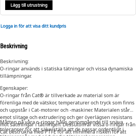
Lägg till utrustning
Logga in för att visa ditt kundpris
Beskrivning
Beskrivning:
O-ringar används i statiska tätningar och vissa dynamiska
tillämpningar.
Egenskaper:
O-ringar från Cat® är tillverkade av material som är
förenliga med de vätskor, temperaturer och tryck som finns
och uppstår i Cat-motorer och -maskiner. Materialen står
emot slitage och extrudering och ger överlägsen resistans
Måtten på våra o-ringar hålls genomgående till snäva
mot sättningar i tätningen. Dessutom är vissa o-ringar från
toleranser för att säkerställa att de passar ordentligt i
Cat bestrukna med PTFE för att minimera risken för att