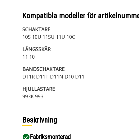
Kompatibla modeller för artikelnumm
SCHAKTARE
10S 10U 11SU 11U 10C
LÄNGSSKÄR
11 10
BANDSCHAKTARE
D11R D11T D11N D10 D11
HJULLASTARE
993K 993
Beskrivning
Fabriksmonterad