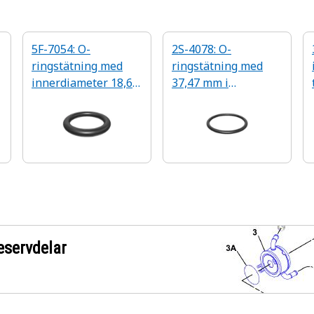
5F-7054: O-
2S-4078: O-
ringstätning med
ringstätning med
innerdiameter 18,64
37,47 mm i
mm
innerdiameter
eservdelar