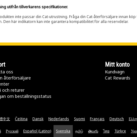
g utifrån tillverkarens specifikationer.
rodukten inte passar din Cat-utrustning. Fråga din Cat-återförsäljare innan köp fö
n. Den här indikatorn kan inte garantera kompatibilitet för alla reservdelar.
rt
Mitt konto
ta oss
Kundvagn
n återförsäljare
Cat Rewards
enter
i och returer
gan om beställningsstatus
體中文
Čeština
Dansk
Nederlands
Suomi
Français
Deutsch
Ελλη
ă
Русский
Español (Latino)
Svenska
தமிழ்
తెలుగు
ไทย
Türkçe
Укр