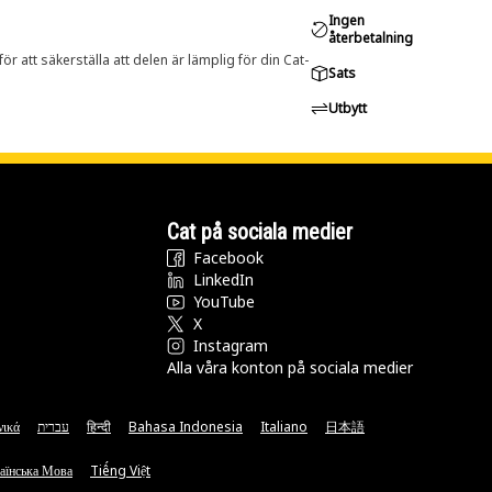
Ingen
återbetalning
r att säkerställa att delen är lämplig för din Cat-
Sats
Utbytt
Cat på sociala medier
Facebook
LinkedIn
YouTube
X
Instagram
Alla våra konton på sociala medier
νικά
עברית
हिन्दी
Bahasa Indonesia
Italiano
日本語
аїнська Мова
Tiếng Việt