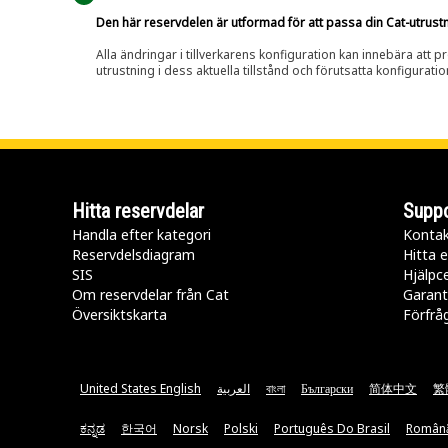
Den här reservdelen är utformad för att passa din Cat-utrustnin
Alla ändringar i tillverkarens konfiguration kan innebära att p
utrustning i dess aktuella tillstånd och förutsatta konfiguratio
Hitta reservdelar
Suppo
Handla efter kategori
Kontak
Reservdelsdiagram
Hitta e
SIS
Hjälpc
Om reservdelar från Cat
Garant
Översiktskarta
Förfrå
United States English
العربية
বাংলা
Български
简体中文
繁
ಕನ್ನಡ
한국어
Norsk
Polski
Português Do Brasil
Român