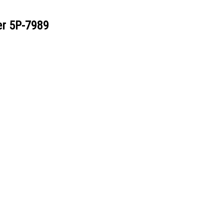
er
5P-7989