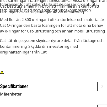
mot sättningar i tätningen. Dessutom är vissa o-ringar från
toleranser för att säkerställa att de passar ordentligt i
Cat bestrukna med PTFE för att minimera risken för att
tätningsspår med nödvändig tätningskompression.
tätningen vrider sig eller går av vid ditsättning.
Med fler än 2 500 o-ringar i olika storlekar och material är
Cat O-ringar den bästa lösningen för att möta dina behov
av o-ringar för Cat-utrustning och annan mobil utrustning.
Cat-tätningssystem skyddar dyrare delar från läckage och
kontaminering. Skydda din investering med
originaltätningar från Cat.
Specifikationer
Mätenheter