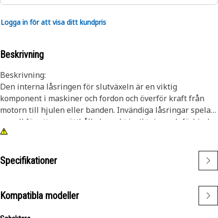
Logga in för att visa ditt kundpris
Beskrivning
Beskrivning:
Den interna låsringen för slutväxeln är en viktig
komponent i maskiner och fordon och överför kraft från
motorn till hjulen eller banden. Invändiga låsringar spelar
en roll för att upprätthålla korrekt inriktning och förhindra
axiell rörelse av komponenter i slutväxeln. Ringen är
tillverkad av ett fjäderstålsmaterial som komprimeras när
den installeras, vilket hjälper till att hålla den på plats.
Specifikationer
Egenskaper:
• Slitstark och korrosionsbeständig.
Kompatibla modeller
• Säker och tillförlitlig fästmekanism.