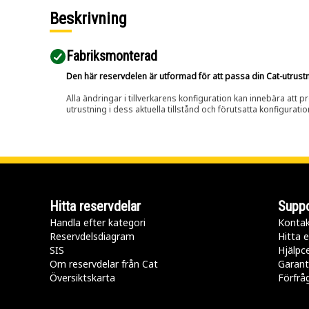
Beskrivning
Fabriksmonterad
Den här reservdelen är utformad för att passa din Cat-utrustnin
Alla ändringar i tillverkarens konfiguration kan innebära att p
utrustning i dess aktuella tillstånd och förutsatta konfiguratio
Hitta reservdelar
Suppo
Handla efter kategori
Kontak
Reservdelsdiagram
Hitta e
SIS
Hjälpc
Om reservdelar från Cat
Garant
Översiktskarta
Förfrå