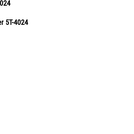
4024
er
5T-4024