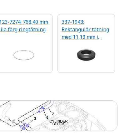
123-7274: 768,40 mm
337-1943:
lila färg ringtätning
Rektangulär tätning
med 11,13 mm i
innerdiameter