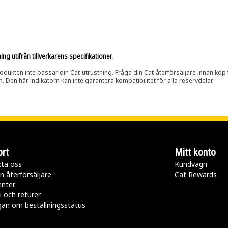
g utifrån tillverkarens specifikationer.
rodukten inte passar din Cat-utrustning. Fråga din Cat-återförsäljare innan köp fö
n. Den här indikatorn kan inte garantera kompatibilitet för alla reservdelar.
rt
Mitt konto
ta oss
Kundvagn
n återförsäljare
Cat Rewards
enter
i och returer
gan om beställningsstatus