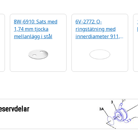
8W-6910: Sats med
6V-2772: O-
1,74 mm tjocka
ringstätning med
mellanlägg i stål
innerdiameter 911,5
mm
eservdelar