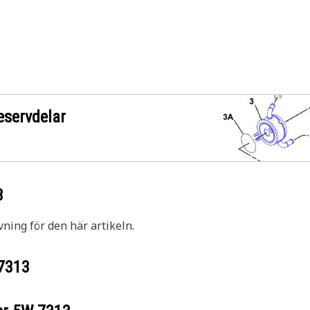
eservdelar
3
vning för den här artikeln.
7313