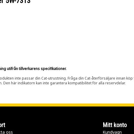
er
5W-7313
g utifrån tillverkarens specifikationer.
rodukten inte passar din Cat-utrustning. Fråga din Cat-återförsäljare innan köp fö
n. Den här indikatorn kan inte garantera kompatibilitet för alla reservdelar.
rt
Mitt konto
ta oss
Kundvagn