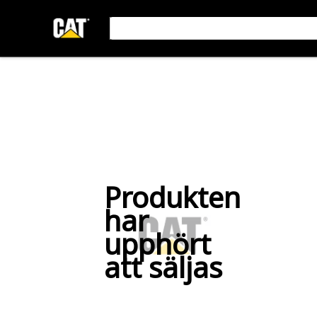
Produkten
har
upphört
att säljas