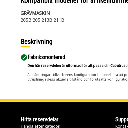
Kompatibla modeller för artikelnumm
GRÄVMASKIN
205B 205 213B 211B
Beskrivning
Fabriksmonterad
Den här reservdelen är utformad för att passa din Cat-utrustnin
Alla ändringar i tillverkarens konfiguration kan innebära att p
utrustning i dess aktuella tillstånd och förutsatta konfiguratio
Hitta reservdelar
Suppo
Handla efter kategori
Kontak