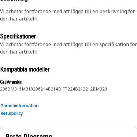
Vi arbetar fortfarande med att lägga till en beskrivning för
den här artikeln.
Specifikationer
Vi arbetar fortfarande med att lägga till en specifikation för
den här artikeln.
Kompatibla modeller
GräVmaskin
206B
M315
M318
206
214B
214B FT
224B
212
212B
M320
Garantiinformation
Returpolicy