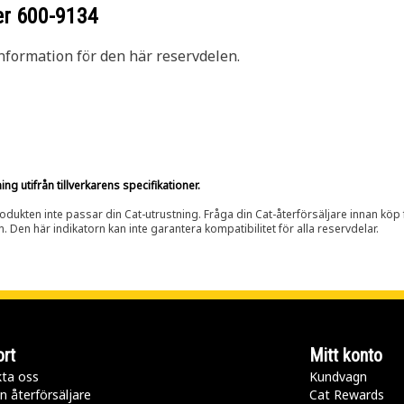
er
600-9134
nformation för den här reservdelen.
g utifrån tillverkarens specifikationer.
rodukten inte passar din Cat-utrustning. Fråga din Cat-återförsäljare innan köp fö
n. Den här indikatorn kan inte garantera kompatibilitet för alla reservdelar.
rt
Mitt konto
ta oss
Kundvagn
n återförsäljare
Cat Rewards