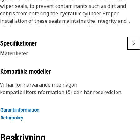
wiper seals, to prevent contaminants such as dirt and
debris from entering the hydraulic cylinder. Proper
installation of these seals maintains the integrity and
efficiency of the hydraulic system, as it helps to reduce
wear, extend the service life of the cylinder, and ensure
Specifikationer
smooth operation.
Mätenheter
Attributes:
• Facilitates smooth and efficient seal replacement.
Kompatibla modeller
• Compatible with different sizes of multi-stage ejector
cylinders.
Vi har för närvarande inte någon
• Reduces the risk of damage during seal installation.
kompatibilitetsinformation för den här reservdelen.
Applications:
Garantiinformation
The Hydraulic Cylinder Wiper Seal Tool is employed during
Returpolicy
the assembly and repair of hydraulic cylinders, particularly
multi-stage ejector cylinders, found in different hydraulic
systems within the equipment.
Beskrivning